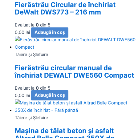
Fierăstrău Circular de închiriat
DeWalt DWS773 – 216 mm
Evaluat la
0
din 5
0,00
lei
Adaugă în coș
Tăiere și Şlefuire
Fierăstrău circular manual de
închiriat DEWALT DWE560 Compact
Evaluat la
0
din 5
0,00
lei
Adaugă în coș
Tăiere și Şlefuire
Maşina de tăiat beton şi asfalt
Altrad Belle Compact 350X de