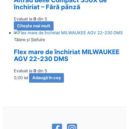
închiriat – Fără pânză
Evaluat la
0
din 5
Citește mai mult
Tăiere și Şlefuire
Flex mare de închiriat MILWAUKEE
AGV 22-230 DMS
Evaluat la
0
din 5
0,00
lei
Adaugă în coș