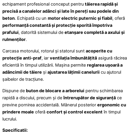
echipament profesional conceput pentru
tăierea rapidă și
precisă a canalelor adânci și late în pereți sau podele din
beton
. Echipată cu un
motor electric puternic și fiabil
, oferă
performanță constantă și protecție sporită împotriva
prafului
, datorită sistemului de
etanșare completă a axului și
rulmenților
.
Carcasa motorului, rotorul și statorul sunt
acoperite cu
protecție anti-praf
, iar
ventilația îmbunătățită
asigură răcirea
eficientă în timpul utilizării. Mașina permite
reglarea ușoară a
adâncimii de tăiere
și
ajustarea lățimii canelurii
cu ajutorul
șaibelor de tracțiune.
Dispune de
buton de blocare a arborelui
pentru schimbarea
rapidă a discului, precum și de
întrerupător de siguranță
ce
previne pornirea accidentală. Mânerul posterior
ergonomic cu
prindere moale
oferă
confort și control excelent
în timpul
lucrului.
Specificații: