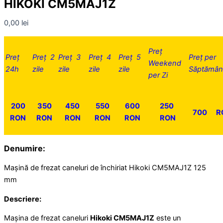
HIKOKI CM5MAJ1Z
0,00
lei
Preț
Preț
Preț 2
Preț 3
Preț 4
Preț 5
Preț per
Weekend
24h
zile
zile
zile
zile
Săptămân
per Zi
200
350
450
550
600
250
700
R
RON
RON
RON
RON
RON
RON
Denumire:
Maşină de frezat caneluri de închiriat Hikoki CM5MAJ1Z 125
mm
Descriere:
Mașina de frezat caneluri
Hikoki CM5MAJ1Z
este un