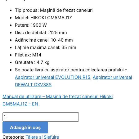
Tip produs: Mașină de frezat caneluri
Model: HIKOKI CM5MAJ1Z
Putere: 1900 W
Disc de debitat : 125 mm
Adâncime canel: 10-40 mm
Lățime maximă canel: 35 mm
Filet ax: M14
Greutate : 4.7 kg
Se poate livra cu aspirator pentru colectarea prafului –
Aspirator universal EVOLUTION R15
,
Aspirator universal
DEWALT DXV38S
Manual de utilizare – Mașină de frezat caneluri Hikoki
CM5MAJ1Z – EN
Adaugă în coș
Categorie:
Tăiere și Şlefuire