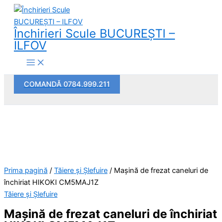
Main
Skip
Cantitate
Menu
to
Mașină
content
de
Închirieri Scule BUCUREŞTI –
frezat
ILFOV
caneluri
de
închiriat
COMANDĂ 0784.999.211
HIKOKI
CM5MAJ1Z
Prima pagină
/
Tăiere și Şlefuire
/ Mașină de frezat caneluri de
închiriat HIKOKI CM5MAJ1Z
Tăiere și Şlefuire
Mașină de frezat caneluri de închiriat