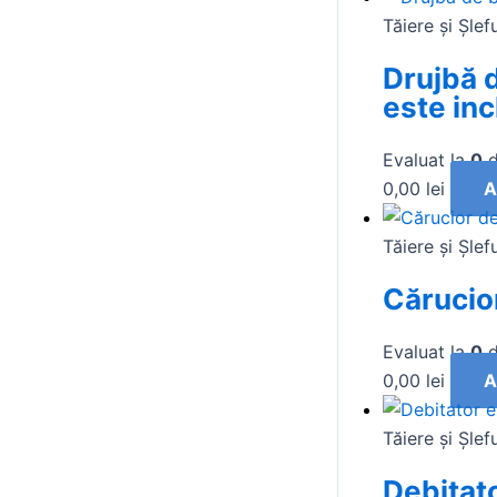
Tăiere și Şlef
Drujbă d
este inc
Evaluat la
0
d
0,00
lei
A
Tăiere și Şlef
Cărucio
Evaluat la
0
d
0,00
lei
A
Tăiere și Şlef
Debitat