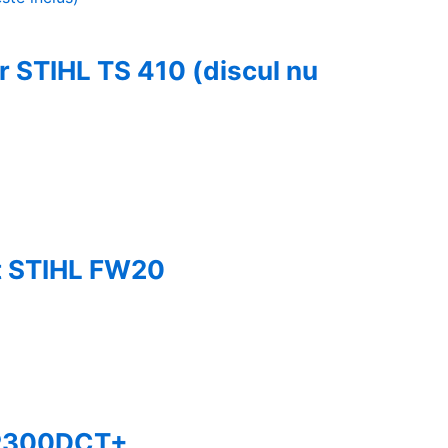
r STIHL TS 410 (discul nu
at STIHL FW20
N R300DCT+