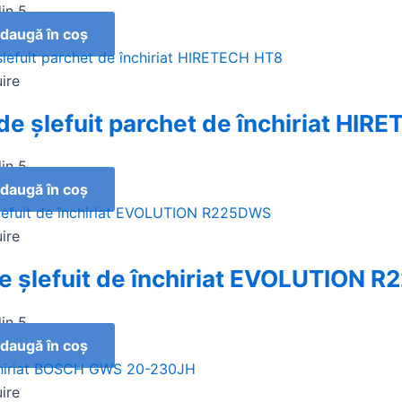
in 5
daugă în coș
uire
de șlefuit parchet de închiriat HIR
in 5
daugă în coș
uire
de şlefuit de închiriat EVOLUTION 
in 5
daugă în coș
uire