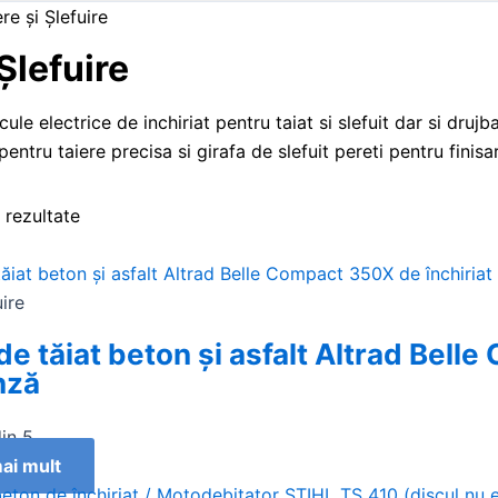
re și Şlefuire
 Şlefuire
ule electrice de inchiriat pentru taiat si slefuit dar si drujb
pentru taiere precisa si girafa de slefuit pereti pentru finis
8 rezultate
uire
e tăiat beton şi asfalt Altrad Belle
nză
in 5
ai mult