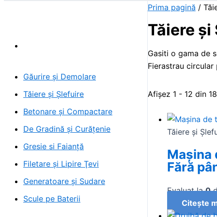
Prima pagină
/ Tăie
Tăiere și
Gasiti o gama de sc
Fierastrau circular 
Găurire și Demolare
Afișez 1 - 12 din 1
Tăiere și Şlefuire
Betonare și Compactare
De Gradină și Curăţenie
Tăiere și Şlef
Gresie si Faianţă
Maşina d
Filetare și Lipire Ţevi
Fără pâ
Generatoare și Sudare
Evaluat la
0
d
Scule pe Baterii
Citește m