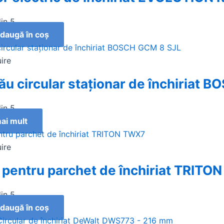
in 5
daugă în coș
uire
ău circular staţionar de închiriat
in 5
ai mult
uire
r pentru parchet de închiriat TRIT
in 5
daugă în coș