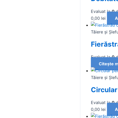
Evaluat la
0
d
0,00
lei
A
Tăiere și Şlef
Fierăstr
Evaluat la
0
d
Citește m
Tăiere și Şlef
Circula
Evaluat la
0
d
0,00
lei
A