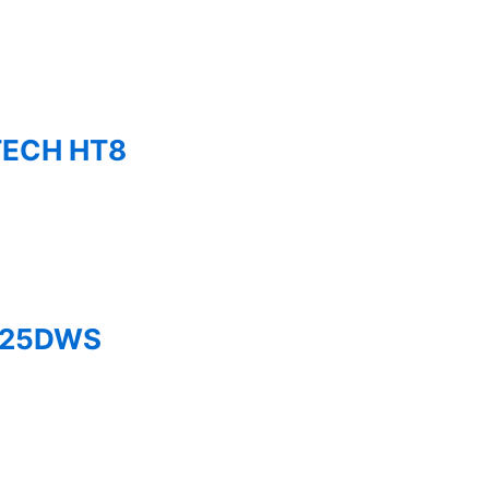
ETECH HT8
R225DWS