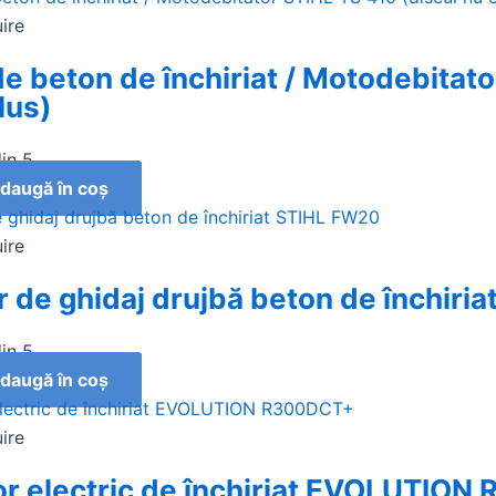
uire
e beton de închiriat / Motodebitato
lus)
in 5
daugă în coș
uire
r de ghidaj drujbă beton de închiri
in 5
daugă în coș
uire
or electric de închiriat EVOLUTIO