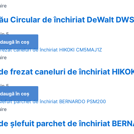
uire
rău Circular de închiriat DeWalt D
in 5
daugă în coș
uire
de frezat caneluri de închiriat HI
in 5
daugă în coș
uire
de șlefuit parchet de închiriat B