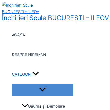
Menu
Skip
Toggle
to
content
Închirieri Scule BUCUREŞTI – ILFOV
ACASA
DESPRE HIREMAN
CATEGORII
Găurire și Demolare