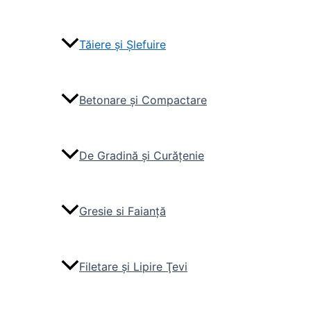
Tăiere și Şlefuire
Betonare și Compactare
De Gradină și Curăţenie
Gresie si Faianţă
Filetare și Lipire Ţevi