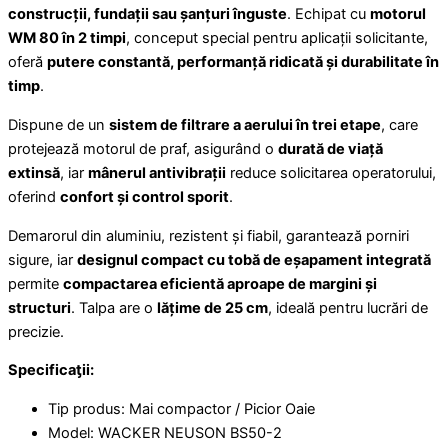
construcții, fundații sau șanțuri înguste
. Echipat cu
motorul
WM 80 în 2 timpi
, conceput special pentru aplicații solicitante,
oferă
putere constantă, performanță ridicată și durabilitate în
timp
.
Dispune de un
sistem de filtrare a aerului în trei etape
, care
protejează motorul de praf, asigurând o
durată de viață
extinsă
, iar
mânerul antivibrații
reduce solicitarea operatorului,
oferind
confort și control sporit
.
Demarorul din aluminiu, rezistent și fiabil, garantează porniri
sigure, iar
designul compact cu tobă de eșapament integrată
permite
compactarea eficientă aproape de margini și
structuri
. Talpa are o
lățime de 25 cm
, ideală pentru lucrări de
precizie.
Specificaƫii:
Tip produs: Mai compactor / Picior Oaie
Model: WACKER NEUSON BS50-2