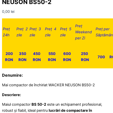
NEUSON BS50-2
0,00
lei
Preț
Preț
Preț 2
Preț 3
Preț 4
Preț 5
Preț per
Weekend
24h
zile
zile
zile
zile
Săptămân
per Zi
200
350
450
550
600
250
700
R
RON
RON
RON
RON
RON
RON
Denumire:
Mai compactor de închiriat WACKER NEUSON BS50-2
Descriere:
Maiul compactor
BS 50-2
este un echipament profesional,
robust și fiabil, ideal pentru
lucrări de compactare în