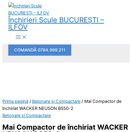
Main
Skip
Cantitate
Menu
to
Mai
content
Compactor
Închirieri Scule BUCUREŞTI –
de
ILFOV
închiriat
WACKER
NEUSON
COMANDĂ 0784.999.211
BS50-
2
Prima pagină
/
Betonare și Compactare
/ Mai Compactor de
închiriat WACKER NEUSON BS50-2
Betonare și Compactare
Mai Compactor de închiriat WACKER