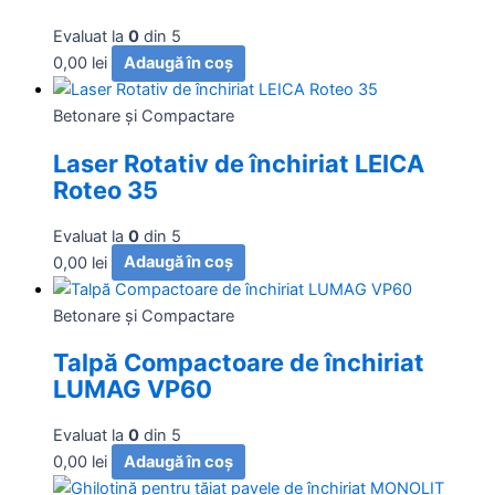
Evaluat la
0
din 5
0,00
lei
Adaugă în coș
Betonare și Compactare
Laser Rotativ de închiriat LEICA
Roteo 35
Evaluat la
0
din 5
0,00
lei
Adaugă în coș
Betonare și Compactare
Talpă Compactoare de închiriat
LUMAG VP60
Evaluat la
0
din 5
0,00
lei
Adaugă în coș