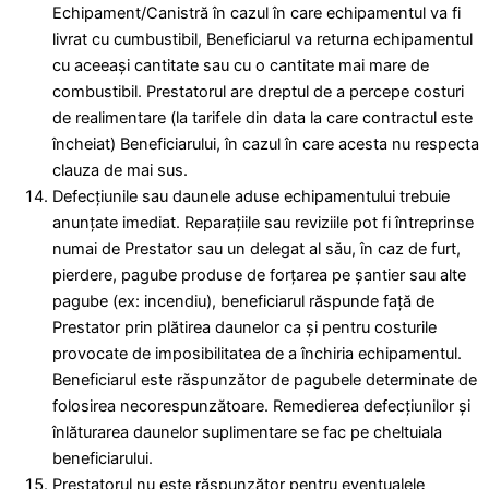
Echipament/Canistră în cazul în care echipamentul va fi
livrat cu cumbustibil, Beneficiarul va returna echipamentul
cu aceeași cantitate sau cu o cantitate mai mare de
combustibil. Prestatorul are dreptul de a percepe costuri
de realimentare (la tarifele din data la care contractul este
încheiat) Beneficiarului, în cazul în care acesta nu respecta
clauza de mai sus.
Defecţiunile sau daunele aduse echipamentului trebuie
anunţate imediat. Reparaţiile sau reviziile pot fi întreprinse
numai de Prestator sau un delegat al său, în caz de furt,
pierdere, pagube produse de forţarea pe şantier sau alte
pagube (ex: incendiu), beneficiarul răspunde faţă de
Prestator prin plătirea daunelor ca şi pentru costurile
provocate de imposibilitatea de a închiria echipamentul.
Beneficiarul este răspunzător de pagubele determinate de
folosirea necorespunzătoare. Remedierea defecţiunilor şi
înlăturarea daunelor suplimentare se fac pe cheltuiala
beneficiarului.
Prestatorul nu este răspunzător pentru eventualele