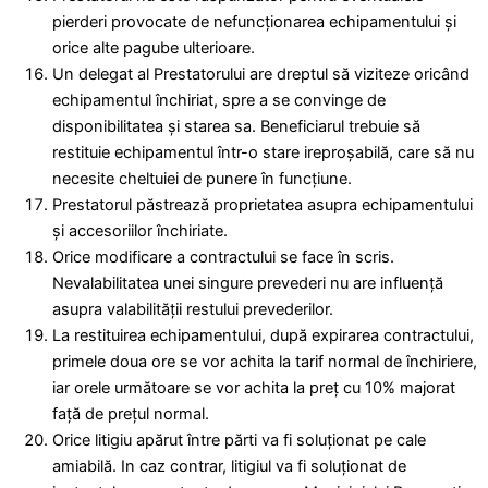
pierderi provocate de nefuncţionarea echipamentului şi
orice alte pagube ulterioare.
Un delegat al Prestatorului are dreptul să viziteze oricând
echipamentul închiriat, spre a se convinge de
disponibilitatea şi starea sa. Beneficiarul trebuie să
restituie echipamentul într-o stare ireproşabilă, care să nu
necesite cheltuiei de punere în funcţiune.
Prestatorul păstrează proprietatea asupra echipamentului
şi accesoriilor închiriate.
Orice modificare a contractului se face în scris.
Nevalabilitatea unei singure prevederi nu are influenţă
asupra valabilităţii restului prevederilor.
La restituirea echipamentului, după expirarea contractului,
primele doua ore se vor achita la tarif normal de închiriere,
iar orele următoare se vor achita la preţ cu 10% majorat
faţă de preţul normal.
Orice litigiu apărut între părti va fi soluţionat pe cale
amiabilă. In caz contrar, litigiul va fi soluţionat de