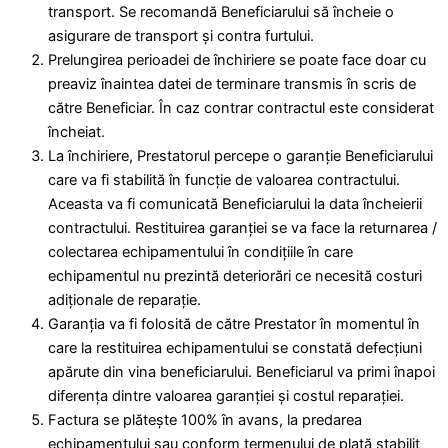
transport. Se recomandă Beneficiarului să încheie o
asigurare de transport şi contra furtului.
Prelungirea perioadei de închiriere se poate face doar cu
preaviz înaintea datei de terminare transmis în scris de
către Beneficiar. În caz contrar contractul este considerat
încheiat.
La închiriere, Prestatorul percepe o garanție Beneficiarului
care va fi stabilită în funcție de valoarea contractului.
Aceasta va fi comunicată Beneficiarului la data încheierii
contractului. Restituirea garanției se va face la returnarea /
colectarea echipamentului în condițiile în care
echipamentul nu prezintă deteriorări ce necesită costuri
adiționale de reparație.
Garanţia va fi folosită de către Prestator în momentul în
care la restituirea echipamentului se constată defecţiuni
apărute din vina beneficiarului. Beneficiarul va primi înapoi
diferenţa dintre valoarea garanției şi costul reparaţiei.
Factura se plătește 100% în avans, la predarea
echipamentului sau conform termenului de plată stabilit