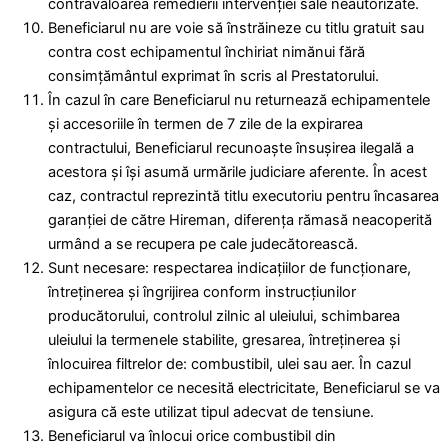
contravaloarea remedierii intervenţiei sale neautorizate.
Beneficiarul nu are voie să înstrăineze cu titlu gratuit sau
contra cost echipamentul închiriat nimănui fără
consimţământul exprimat în scris al Prestatorului.
În cazul în care Beneficiarul nu returnează echipamentele
şi accesoriile în termen de 7 zile de la expirarea
contractului, Beneficiarul recunoaște însușirea ilegală a
acestora și își asumă urmările judiciare aferente. În acest
caz, contractul reprezintă titlu executoriu pentru încasarea
garanţiei de către Hireman, diferenţa rămasă neacoperită
urmând a se recupera pe cale judecătorească.
Sunt necesare: respectarea indicaţiilor de funcţionare,
întreţinerea şi îngrijirea conform instrucţiunilor
producătorului, controlul zilnic al uleiului, schimbarea
uleiului la termenele stabilite, gresarea, întreţinerea şi
înlocuirea filtrelor de: combustibil, ulei sau aer. În cazul
echipamentelor ce necesită electricitate, Beneficiarul se va
asigura că este utilizat tipul adecvat de tensiune.
Beneficiarul va înlocui orice combustibil din