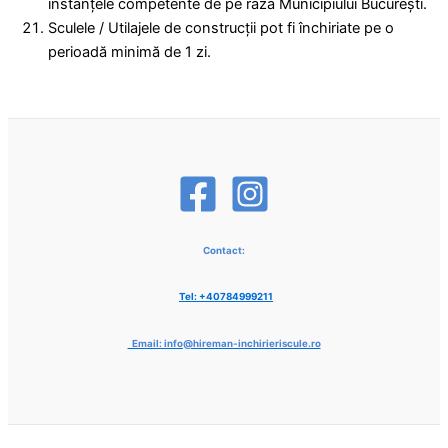
instanţele competente de pe raza Municipiului Bucureşti.
Sculele / Utilajele de construcţii pot fi închiriate pe o
perioadă minimă de 1 zi.
Contact:
Tel: +40784999211
Email: info@hireman-inchirieriscule.ro